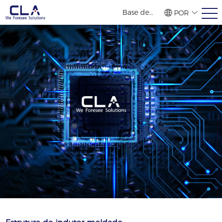
Base de
POR
vendas no
繁體
简体
ENG
exterior