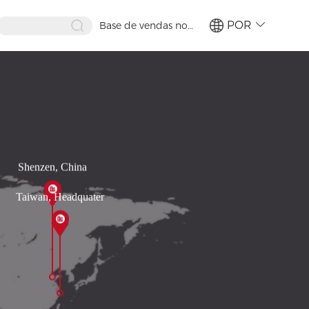
POR
Base de vendas no
exterior
繁體
简体
ENG
Shenzen, China
Taiwan, Headquater