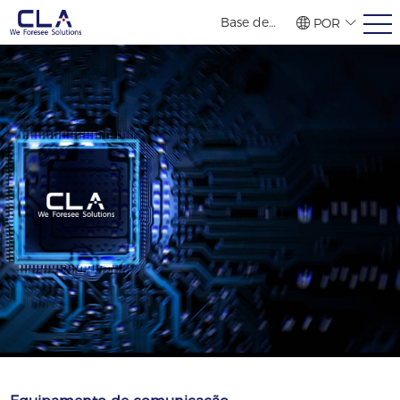
Base de
POR
vendas no
繁體
简体
ENG
exterior