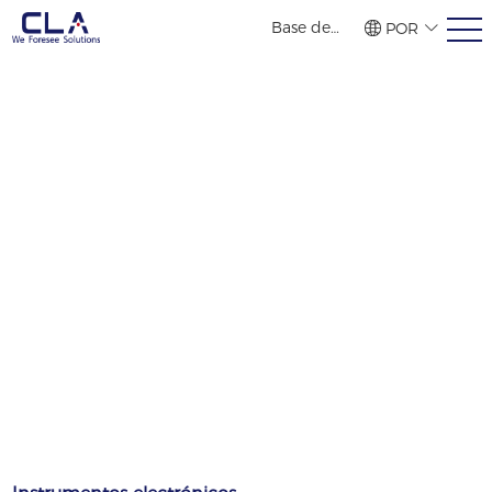
Base de
POR
vendas no
繁體
简体
ENG
exterior