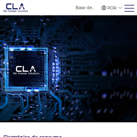
Base de
POR
vendas no
繁體
简体
ENG
exterior