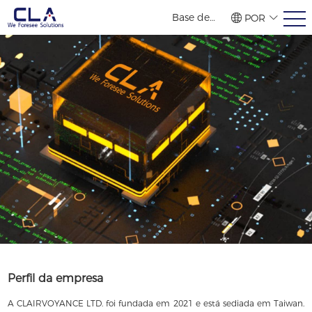
Base de
POR
vendas no
繁體
简体
ENG
exterior
Perfil da empresa
A CLAIRVOYANCE LTD. foi fundada em 2021 e está sediada em Taiwan.