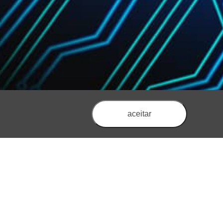
aceitar
Voltar à Lista
* 3
Corrente nominal térmica * 4
Irms (A)