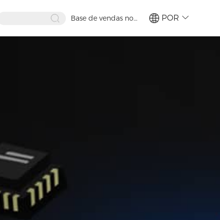
POR
Base de vendas no
exterior
繁體
简体
ENG