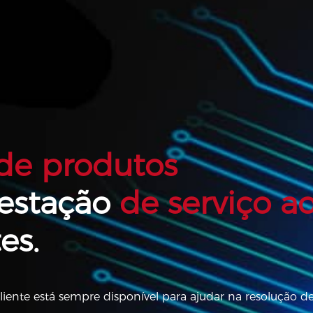
 de produtos
restação
de serviço a
es.
iente está sempre disponível para ajudar na resolução 