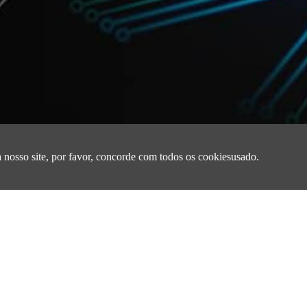
A 1360 Dimensões
 nosso site, por favor, concorde com todos os cookiesusado.
Dimensões
Resistência
Corrente de saturação 
ndutânciaL(μH)
CCDCR(Ω)
Isat (A)