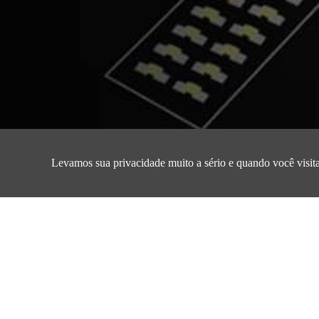
Página inicial/
Produto /
Série UTC
Levamos sua privacidade muito a sério e quando você visita
Série UTCA 1360 
i
Imagem do
Número da