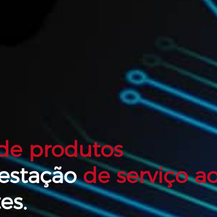
 de produtos
restação
de serviço a
es.