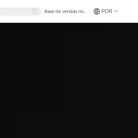
POR
Base de vendas no
exterior
繁體
简体
ENG