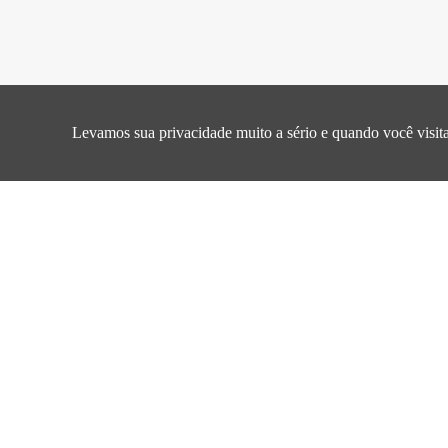
Página inicial/
Produto /
VCMB 180 
Levamos sua privacidade muito a sério e quando você visita
VCMB 180 ° C ser
Imagem do
Número da peç
produto
VCMB-0530-R20
M-8A