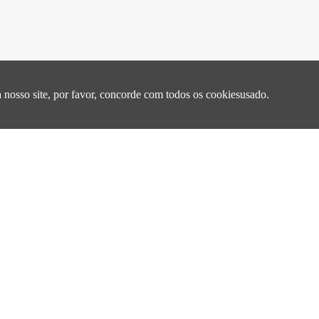
° C series 0530 tamanho
 nosso site, por favor, concorde com todos os cookiesusado.
ies 0530 tamanho
Resistência
Corrente de saturação
indutânciaL(μH)
a
CCDCR(Ω)
Isat (A)
@100kHz,1V
Max.
Typ.
Max.
Typ
-
0.20±20%
2.0
1.6
20.