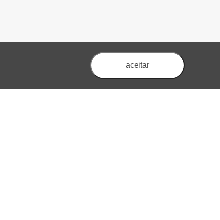
aceitar
Voltar à Lista
 * 3
Corrente nominal térmica * 4
Irms (A)
.
Max.
Typ.
0
19.5