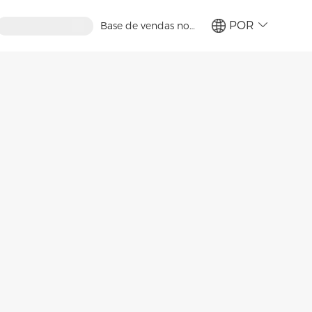
POR
Base de vendas no
exterior
繁體
简体
ENG