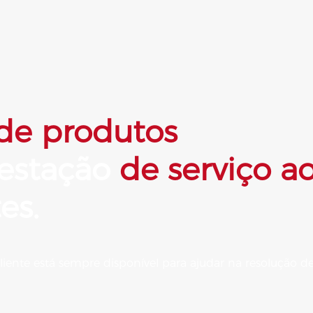
 de produtos
restação
de serviço a
es.
iente está sempre disponível para ajudar na resolução 