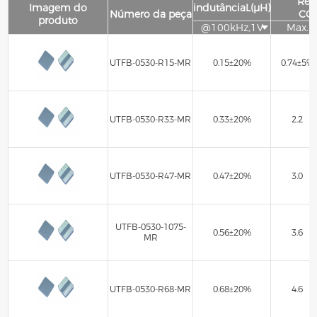
Resi
Imagem do
indutânciaL(μH)
Número da peça
CC
produto
@100kHz,1V
Max.
UTFB-0530-R15-MR
0.15±20%
0.74±5%
UTFB-0530-R33-MR
0.33±20%
2.2
UTFB-0530-R47-MR
0.47±20%
3.0
UTFB-0530-1075-
0.56±20%
3.6
MR
UTFB-0530-R68-MR
0.68±20%
4.6