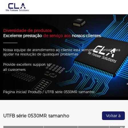
Diversidade de produtos
Excelente prestação
de serviço aos
nossos clientes.
Nossa equipe de atendimento ao cliente está sempre disponível para
ajudar na resolução de quaisquer problemas
Provide excellent support to
all customers
Página inicial/
Produto /
UTFB série 0530MR tamanho
UTFB série 0530MR tamanho
Voltar à
Lista