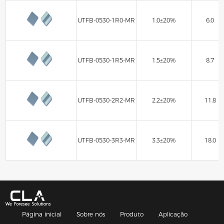
UTFB-0530-1R0-MR
1.0±20%
6.0
UTFB-0530-1R5-MR
1.5±20%
8.7
UTFB-0530-2R2-MR
2.2±20%
11.8
UTFB-0530-3R3-MR
3.3±20%
18.0
Página inicial
Sobre nós
Produto
Aplicação