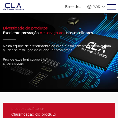
Base de
POR
vendas no
繁體
简体
ENG
exterior
Diversidade de produtos
Excelente prestação
de serviço aos
nossos clientes.
Nossa equipe de atendimento ao cliente está sempre disponível para
ajudar na resolução de quaisquer problemas
Provide excellent support to
all customers
product classification
Classificação do produto